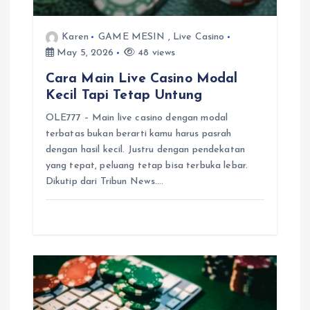
n
Karen
GAME MESIN
,
Live Casino
May 5, 2026
48 views
Cara Main Live Casino Modal
Kecil Tapi Tetap Untung
OLE777 – Main live casino dengan modal
terbatas bukan berarti kamu harus pasrah
dengan hasil kecil. Justru dengan pendekatan
yang tepat, peluang tetap bisa terbuka lebar.
Dikutip dari Tribun News.…